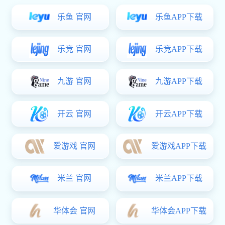
乐鱼 官网
乐鱼APP下载
乐竞 官网
乐竞APP下载
九游 官网
九游APP下载
开云 官网
开云APP下载
爱游戏 官网
爱游戏APP下载
米兰 官网
米兰APP下载
华体会 官网
华体会APP下载