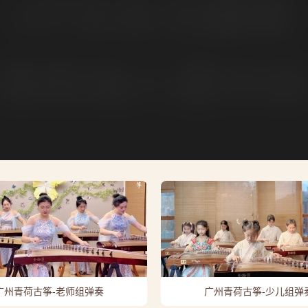
广州青荷古筝-老师组弹奏
广州青荷古筝-少儿组弹